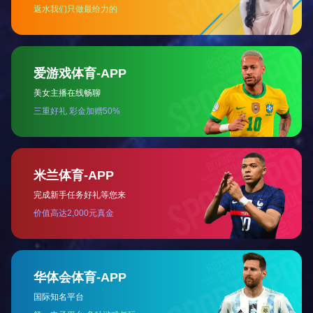
2019年，星华集团与台湾华伟渔业集团合作投资建设亚洲国际
渔货交易中心项目，项目位于文昌市铺前中心渔港，计划打造
成集国际渔货交易中心、远洋捕捞、水产品加工、现代国际冷
链仓储及物流、渔业特色休闲旅游、远洋船队后勤物资补给、
大型避风港功能等现代渔港产业配套服务功能于一体的国际化
综合性渔港。
星华集团将积极响应建设海南中国特色自由贸易港的国家战
略，立足海南、扎根海南，实现三大产业平台的联动发展、持
续运营，同时面向国内、台湾、东盟自贸区、21世纪海上丝绸
之路等战略区域，把握时机进行多方位拓展，努力发展成为海
南自贸港建设的实力企业。
在注重企业发展的同时，星华集团不忘企业社会责任，先后担
任了中国国际贸易促进委员会海南省分会监事会副会长单位、
中国国际商会海南商会理事会副会长单位以及海南省企业联合
会、海南省企业家协会副会长单位。在社会公益领域，星华集
团饮水思源，积极投身于各项社会公益事业的发展，其中，集
团成立励志基金会，连续十年支持“希望工程圆梦行动”，为和
谐社会的发展贡献企业一份力量。
走进星华