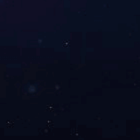
九州体育-九州体育（中国）
意见反馈
联系我们
联系我们
地址：海口市海秀中路51-1号星华大厦20层
电话：0898-66766228
手机版网站
友情链接
LINK
三亚亚龙湾星华套房假日酒店
三亚星华旅游开发有限公司
海南中田旅业开发有限公司