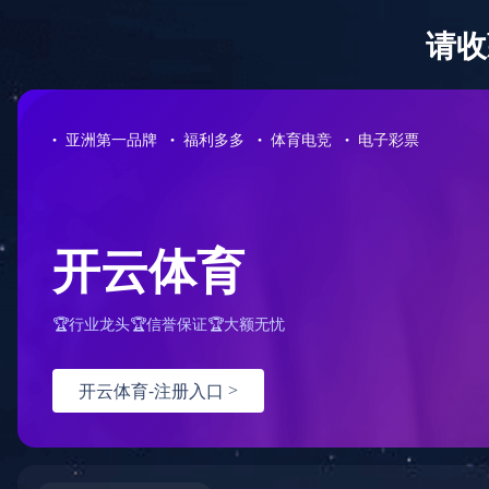
网站首页
走进星华
集团简介
旗下公司
发展历程
集团荣誉
新闻动态
集团新闻
媒体报道
企业文化
文化理念
精彩活动
星华故事
投资产业
文旅运营与融合
城市更新与改造
美丽乡村与赋能
社会公益
人才招聘
人才理念
招聘职位
星籍会
九州体育-九州体育（中国）
意见反馈
联系我们
社会公益