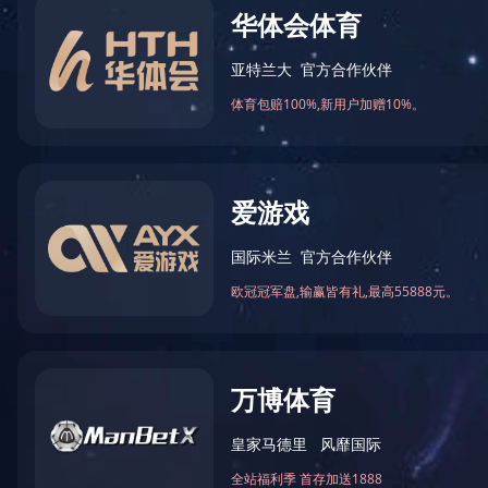
社会公益
2018.05.24
希望小学及圆梦工程
希望小学及圆梦工程 希望小学...
READ MORE
2018.05.24
文昌捐赠(威马逊)
文昌台风捐款...