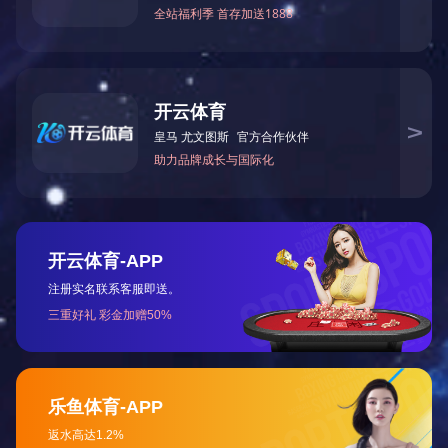
徒步活动走起来了……
心中有信仰，脚下有力量。国旗、庆祝建党100周年标识
旗在队伍的最前列迎风飘扬，引领着整个队伍阔步向前。星华
人步履轻快，尽情欢乐，俨然成了一道亮丽的风景线。
星华集团本着“为客户创造价值，为员工提供平台，为心