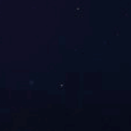
必胜队
最佳拼搏团队
对对队
砥砺奋进 共绘蓝图
亲近自然，活跃身心，放松心情，只为以更好的状态再出
发。在今后的工作中，星华集团将继续组织开展形式多样、主
题性强的员工素质拓展活动，为集团长远发展加油充电、续航