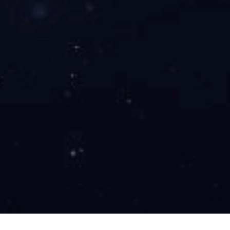
接力。星华人也将携手并肩，同心聚力，共绘星华集团的璀璨
蓝图！
星华大家庭
我爱星华
上一篇：没有了
下一篇：庆中秋•迎国庆•同鼓舞•话团圆——记2021年海
南星华集团中秋团建活动圆满举行
返回
走进星华