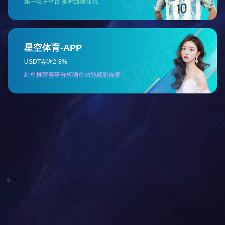
璀璨星华 同心飞扬
活动最后，进入激动人心的颁奖时刻，专业教练根据各组
队伍在所有项目中的积分排名及现场表现，分别评选出冠、
亚、季军，以及“最佳协作团队奖”和“最佳拼搏团队奖”。
冠军团队
星星队