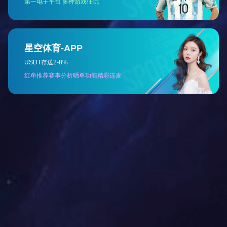
律回春晖渐，万象始更新。2019年1月31
日，以“携手齐奋进，共创星篇章”为主题
的2019年度迎新春联欢晚会在三亚环球城
大酒店神秘果多功能厅内隆重举行。全体
星华人齐聚一堂，共度联欢。 晚会伊始，
集团总裁孙燕平...
READ MORE
海南星华集团2018年度工作总结
暨表彰大会圆满结束
2019年1月31日下午四点，星华集团全体
同仁欢聚在三亚亚龙湾环球城大酒店，召
开了2018年度工作总结暨表彰大会。共同
回顾过去一年所取得的成绩及工作中存在