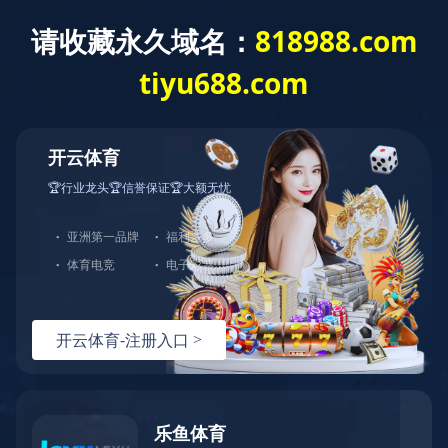
网站首页
走进星华
集团简介
旗下公司
发展历程
集团荣誉
新闻动态
集团新闻
媒体报道
企业文化
文化理念
精彩活动
星华故事
投资产业
文旅运营与融合
城市更新与改造
美丽乡村与赋能
社会公益
人才招聘
人才理念
招聘职位
星籍会
九州体育-九州体育（中国）
意见反馈
联系我们
新闻动态