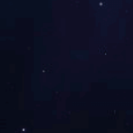
晚宴上，多才多艺的星华人，围绕“龙腾虎跃创辉煌，星光灿
舞蹈......台上的倾情演绎，台下的精彩互动，会场沉浸在欢乐