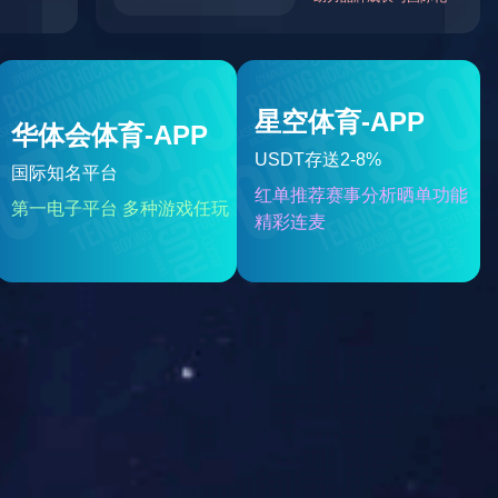
各下属公司取得的成绩和存在问题，指出改进方向，并提出了新