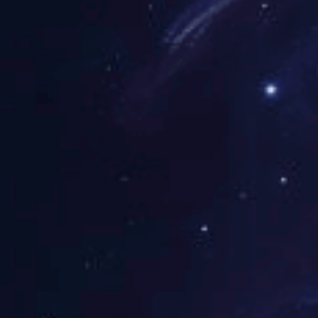
总裁孙燕平先生与各公司负责人分别签署了2024年度经营