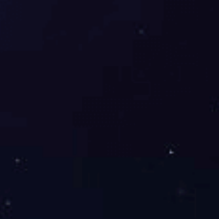
司发展，形成高度合力。各经营公司要聚焦产品品质与服务提
核心需求，探索破解难题的措施，积极营销，盘活资产，稳定现
邑酒店总经理李锦先生上台致新年祝酒词，祝愿全体员工及家人
酒词