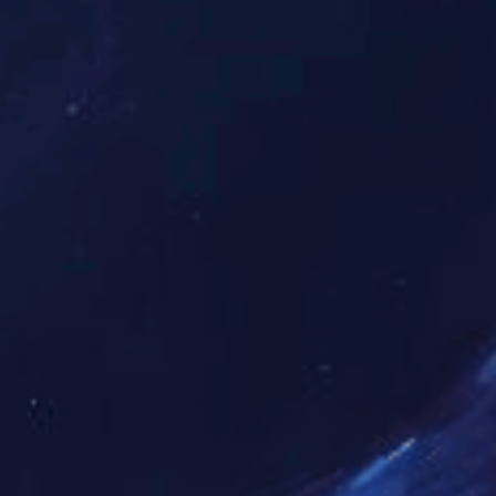
佳后盾等专项奖获奖人员颁奖。