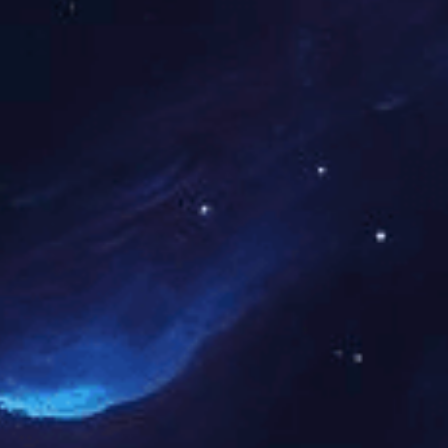
签约仪式后，总裁孙燕平先生发表致辞，并代表星华集团领导
他表示，在过去的一年里，星华全体员工迎难而上，稳健前行
贵州 1-1-2 项目建成交付，标志着集团发展迈上了新的台阶。
展望2024年，在严峻的市场形势下，我们应如履薄冰、如