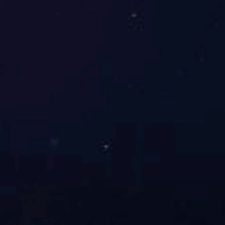
大家举杯同庆
07【表演.谱华章】
烂谱华章”主题，精心编排了10余节目轮番上演。有扣人心弦
祥和的海洋中。
辉煌中国梦
舂米舞
我在贵州等你
幸福快车