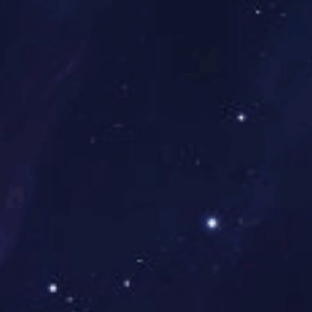
执行总裁孙增辉先生作总结回顾
03【表彰.享荣誉】
优秀员工和项目拓展奖、服务明星奖、技术骨干、销售精英、最
优秀高层管理者
专项奖获得者
优秀中层管理者
优秀员工