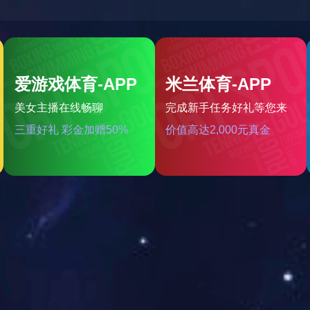
01【签到.共参与】
02【回顾. 稳求进】
作集团2023年度工作总结报告。报告中回顾了一年来集团及