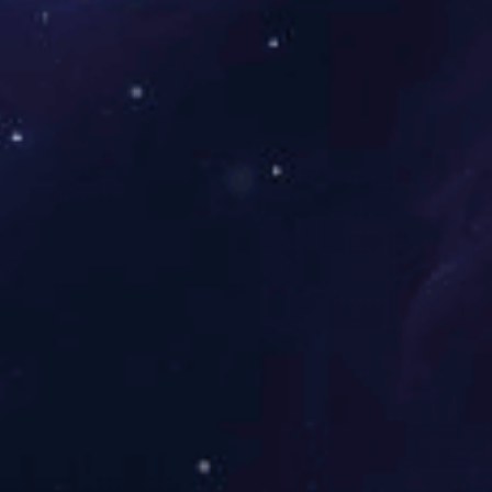
伍”的集团年度战略目标，集团总部各职能中心应树立全局意
升，为今后长期可持续发展提供竞争力，赢得市场更好的口碑
金流，实现经营效益的良性增长。
伴随着绚烂的舞台灯光，2024年迎新盛典就此拉开帷幕!总
们新春快乐、龙腾虎跃、龙马精神、鸿运当头、万事如意!
大家举杯同庆，共同祝愿星华集国在传承中生生不息，在发展中
执行