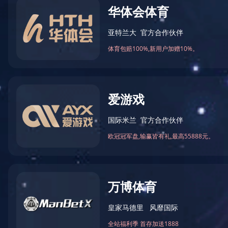
新闻动态
集团新闻
集团新闻
媒体报道
龙腾虎跃创辉煌，星光灿烂谱华章 | 星华集团2023年终总结表
浏览次数：44482次
发布时间：2024-02-07 12:40:05
玉兔欢跳辞旧岁，祥龙腾飞迎新春! 2024年2月2日，星华集
度假酒店隆重举行。集团领导及地产板块、文旅板块、商业/物